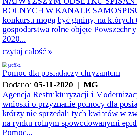
NAJWYŻSZYM ODSETKU SPISA
ROLNYCH W KANALE SAMOSPISU. 
konkursu mogą być gminy, na których t
gospodarstwa rolne objęte Powszech
2020...
czytaj całość »
Pomoc dla posiadaczy chryzantem
Dodano:
05-11-2020
|
MG
Agencja Restrukturyzacji i Modernizac
wnioski o przyznanie pomocy dla posi
którzy nie sprzedali tych kwiatów w z
na rynku rolnym spowodowanymi epi
Pomoc...