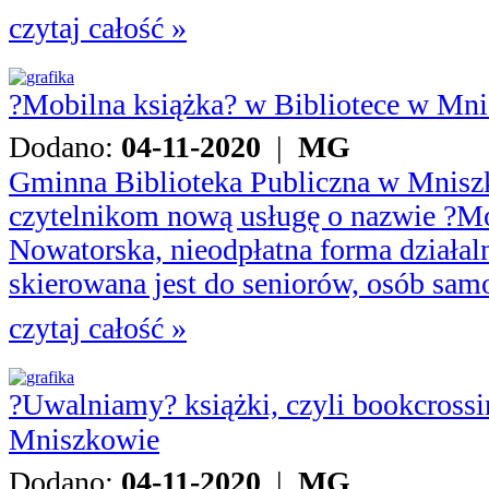
czytaj całość »
?Mobilna książka? w Bibliotece w Mn
Dodano:
04-11-2020
|
MG
Gminna Biblioteka Publiczna w Mnisz
czytelnikom nową usługę o nazwie ?Mo
Nowatorska, nieodpłatna forma działal
skierowana jest do seniorów, osób samo
czytaj całość »
?Uwalniamy? książki, czyli bookcrossi
Mniszkowie
Dodano:
04-11-2020
|
MG