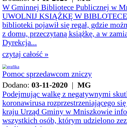
W Gminnej Bibliotece Publicznej w Mn
UWOLNIJ KSIĄŻKĘ W BIBLOTECE?. 
biblioteki pojawił się regał, gdzie moż
z domu, przeczytaną książkę, a w zamia
Dyrekcja...
czytaj całość »
Pomoc sprzedawcom zniczy
Dodano:
03-11-2020
|
MG
Podejmując walkę z negatywnymi sku
koronawirusa rozprzestrzeniającego się
kraju Urząd Gminy w Mniszkowie infor
wszystkich osób, którym udzielono ze